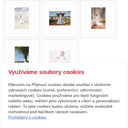
Využíváme soubory cookies
Kliknutím na Přijmout cookies dáváte souhlas s uložením
zpět
vybraných cookies (nutné, preferenční, výkonnostní,
marketingové). Cookies používáme pro lepší fungování
našeho webu, měření jeho výkonnosti a cílení a personalizaci
Kontakt
reklam. To jaké cookies budou uloženy, můžete svobodně
Svatební studio Forever
+420 123 456 789
rozhodnout pod tlačítkem Upravit nastavení.
Nekonečná 1024, 123 00
info@ssforever.cz
Prohlášení o cookies.
Praha